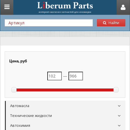
Toggle
интернет-магазин запчастей для иномарок
navigation
Найти
Цена, руб
—
Автомасла
Технические жидкости
Автохимия