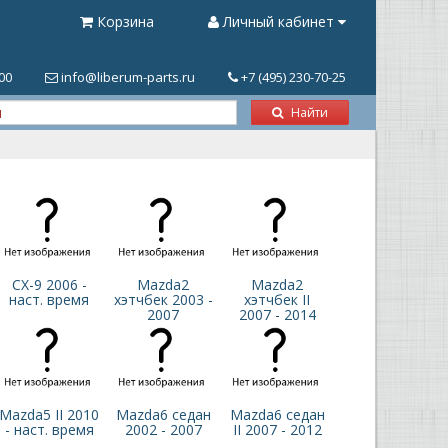
Корзина
Личный кабинет
.00
info@liberum-parts.ru
+7 (495) 230-70-25
Найти
CX-9 2006 -
Mazda2
Mazda2
наст. время
хэтчбек 2003 -
хэтчбек II
2007
2007 - 2014
Mazda5 II 2010
Mazda6 седан
Mazda6 седан
- наст. время
2002 - 2007
II 2007 - 2012