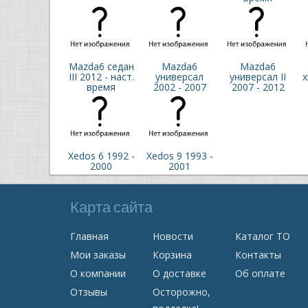
Mazda6 седан
Mazda6
Mazda6
III 2012 - наст.
универсал
универсал II
х
время
2002 - 2007
2007 - 2012
Xedos 6 1992 -
Xedos 9 1993 -
2000
2001
Карта сайта
Главная
Новости
Каталог ТО
Мои заказы
Корзина
Контакты
О компании
О доставке
Об оплате
Отзывы
Осторожно,