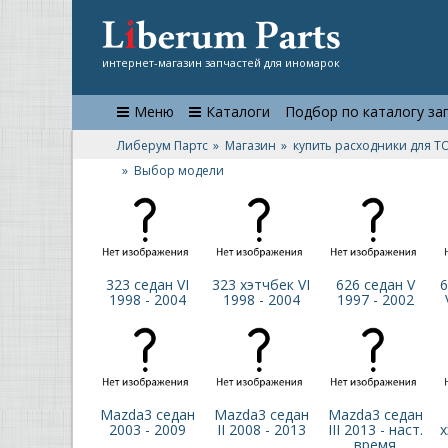
интернет-магазин запчастей для иномарок
Меню
Каталоги
Подбор по каталогу за
Либерум Партс
Магазин
купить расходники для Т
Выбор модели
323 седан VI
323 хэтчбек VI
626 седан V
6
1998 - 2004
1998 - 2004
1997 - 2002
Mazda3 седан
Mazda3 седан
Mazda3 седан
2003 - 2009
II 2008 - 2013
III 2013 - наст.
х
время