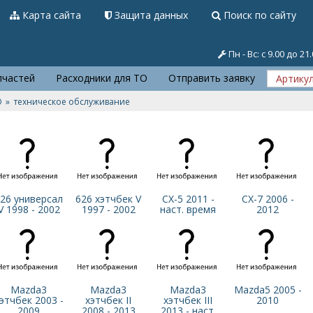
Карта сайта
Защита данных
Поиск по сайту
Пн - Вс: с 9.00 до 21
пчастей
Расходники для ТО
Отправить заявку
О
техническое обслуживание
26 универсал
626 хэтчбек V
CX-5 2011 -
CX-7 2006 -
V 1998 - 2002
1997 - 2002
наст. время
2012
Mazda3
Mazda3
Mazda3
Mazda5 2005 -
этчбек 2003 -
хэтчбек II
хэтчбек III
2010
2009
2008 - 2013
2013 - наст.