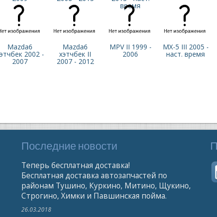
время
Mazda6
Mazda6
MPV II 1999 -
MX-5 III 2005 -
этчбек 2002 -
хэтчбек II
2006
наст. время
2007
2007 - 2012
Последние новости
П
Теперь бесплатная доставка!
Бесплатная доставка автозапчастей по
районам Тушино, Куркино, Митино, Щукино,
Строгино, Химки и Павшинская пойма.
26.03.2018