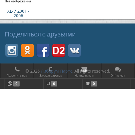
XL-7 2001 -
2006
Поделиться с друзьями
© 2026
Либерум Партс
. All rights reserved.
Позвонить нам
Заказать звонок
Написать нам
Online чат
0
0
0