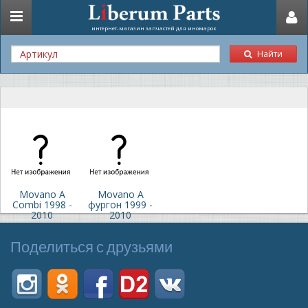
Toggle
интернет-магазин запчастей для иномарок
navigation
Найти
Movano A
Movano A
Combi 1998 -
фургон 1999 -
2010
2010
Поделиться с друзьями